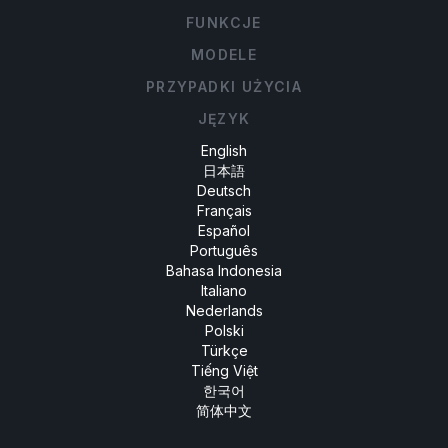
FUNKCJE
MODELE
PRZYPADKI UŻYCIA
JĘZYK
English
日本語
Deutsch
Français
Español
Português
Bahasa Indonesia
Italiano
Nederlands
Polski
Türkçe
Tiếng Việt
한국어
简体中文