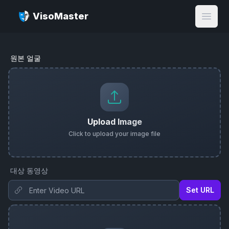
VisoMaster
Open
원본 얼굴
Upload Image
Click to upload your image file
Cancel
Upgrade
대상 동영상
Set URL