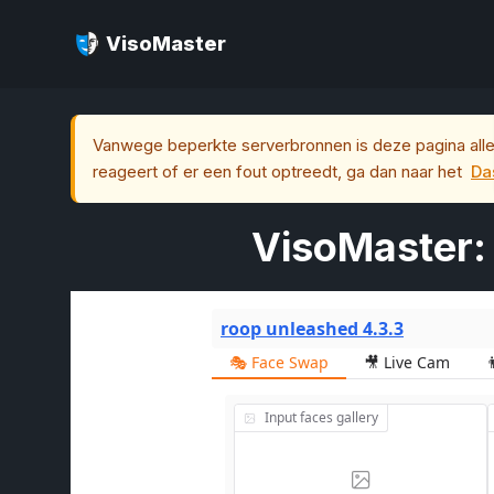
VisoMaster
Vanwege beperkte serverbronnen is deze pagina alleen
reageert of er een fout optreedt, ga dan naar het
Da
VisoMaster: