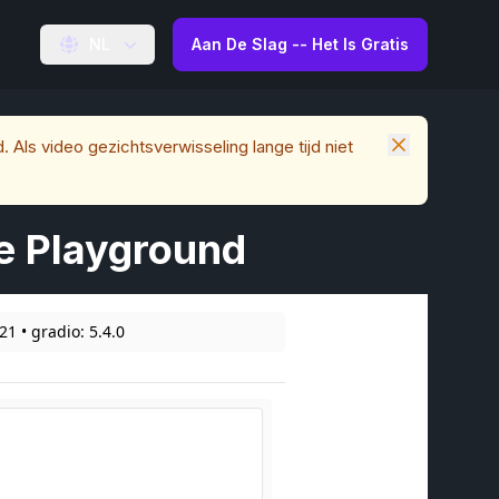
NL
Aan De Slag -- Het Is Gratis
 Als video gezichtsverwisseling lange tijd niet
e Playground