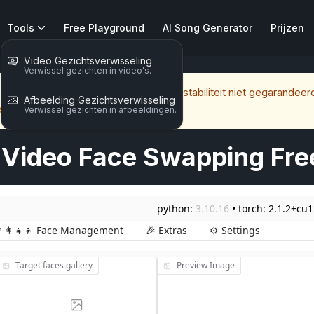
Tools
Free Playground
AI Song Generator
Prijzen
Video Gezichtsverwisseling
Verwissel gezichten in video's.
 bedoeld voor testdoeleinden en is stabiliteit niet gegarandeerd.
Afbeelding Gezichtsverwisseling
shboard
Verwissel gezichten in afbeeldingen.
 Video Face Swapping Fre